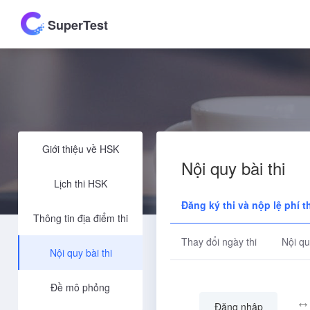
SuperTest
Giới thiệu về HSK
Nội quy bài thi
Lịch thi HSK
Đăng ký thi và nộp lệ phí t
Thông tin địa điểm thi
Thay đổi ngày thi
Nội qu
Nội quy bài thi
Đề mô phỏng
↔
Đăng nhập