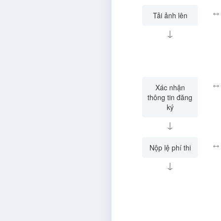
↔
Tải ảnh lên
↓
↔
Xác nhận
thông tin đăng
ký
↓
↔
Nộp lệ phí thi
↓