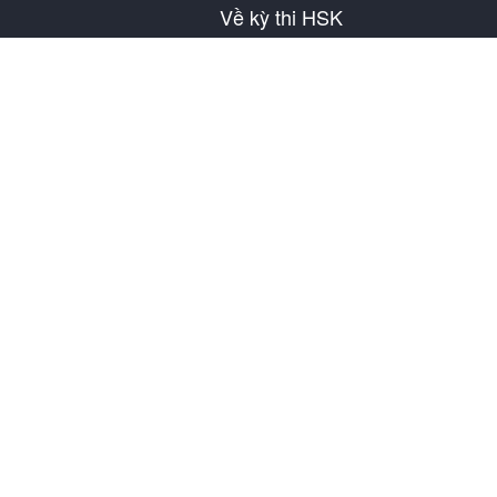
Về kỳ thi HSK
Giới thiệu về HSK
Lịch thi HSK
Thông tin địa điểm thi
Nội quy bài thi
Đề mô phỏng
Về SuperTest
Thông tin liên hệ