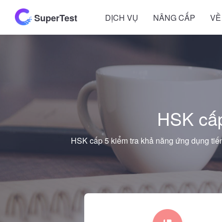
SuperTest
DỊCH VỤ
NÂNG CẤP
VỀ
HSK cấp
HSK cấp 5 kiểm tra khả năng ứng dụng tiến