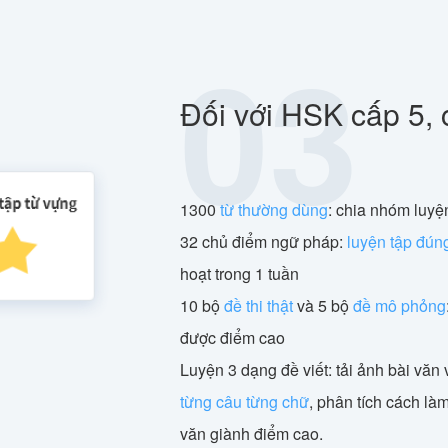
03
Đối với HSK cấp 5, 
1300
từ thường dùng
: chia nhóm luyện
32 chủ điểm ngữ pháp:
luyện tập đún
hoạt trong 1 tuần
10 bộ
đề thi thật
và 5 bộ
đề mô phỏng
được điểm cao
Luyện 3 dạng đề viết: tải ảnh bài văn v
từng câu từng chữ
, phân tích cách làm
văn giành điểm cao.