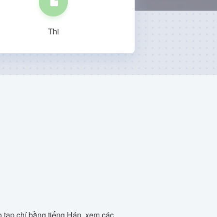
Thi
 tạp chí bằng tiếng Hán, xem các