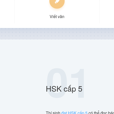
Viết văn
01
HSK cấp 5
Thí sinh
đạt HSK cấp 5
có thể đọc báo