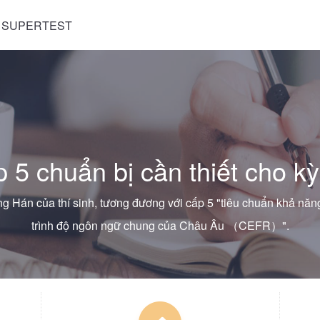
 SUPERTEST
 5 chuẩn bị cần thiết cho kỳ
g Hán của thí sinh, tương đương với cấp 5 "tiêu chuẩn khả năn
trình độ ngôn ngữ chung của Châu Âu （CEFR）".