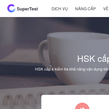
SuperTest
DỊCH VỤ
NÂNG CẤP
VỀ
HSK cấp
HSK cấp 4 kiểm tra khả năng vận dụng tiến