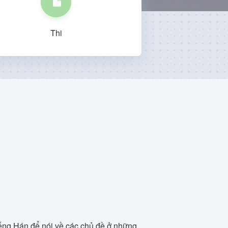
Thi
iếng Hán để nói về các chủ đề ở những