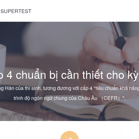
 SUPERTEST
 4 chuẩn bị cần thiết cho kỳ
g Hán của thí sinh, tương đương với cấp 4 "tiêu chuẩn khả năn
trình độ ngôn ngữ chung của Châu Âu （CEFR）".