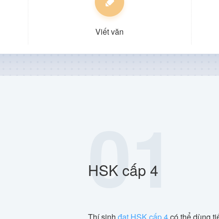
Viết văn
01
HSK cấp 4
Thí sinh
đạt HSK cấp 4
có thể dùng t