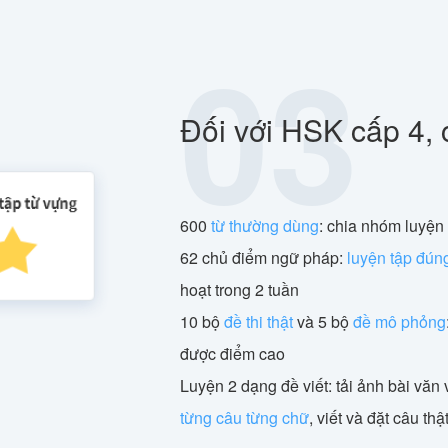
03
Đối với HSK cấp 4, 
600
từ thường dùng
: chia nhóm luyện 
62 chủ điểm ngữ pháp:
luyện tập đún
hoạt trong 2 tuần
10 bộ
đề thi thật
và 5 bộ
đề mô phỏng
được điểm cao
Luyện 2 dạng đề viết: tải ảnh bài văn v
từng câu từng chữ
, viết và đặt câu th