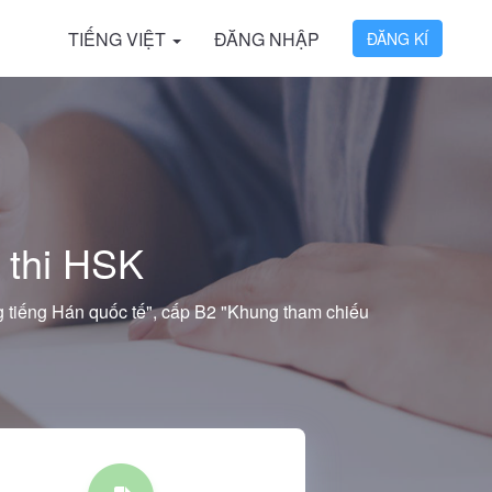
TIẾNG VIỆT
ĐĂNG NHẬP
ĐĂNG KÍ
 thi HSK
g tiếng Hán quốc tế", cấp B2 "Khung tham chiếu