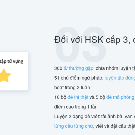
03
Đối với HSK cấp 3, 
300
từ thường gặp
: chia nhóm luyện t
51 chủ điểm ngữ pháp:
luyện tập đún
hoạt trong 2 tuần
10 bộ
đề thi thật
và 5 bộ
đề mô phỏng
điểm cao trong 1 lần
Luyện 2 dạng đề viết: tải ảnh bài văn v
từng câu từng chữ
, viết và đặt câu th