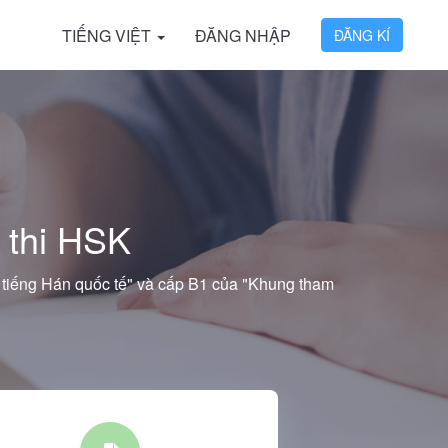
TIẾNG VIỆT
ĐĂNG NHẬP
ĐĂNG KÍ
 thi HSK
g tiếng Hán quốc tế" và cấp B1 của "Khung tham