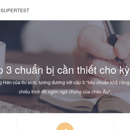
 SUPERTEST
 3 chuẩn bị cần thiết cho kỳ
g Hán của thí sinh, tương đương với cấp 3 "tiêu chuẩn khả năn
chiếu trình độ ngôn ngữ chung của châu Âu".