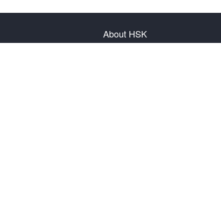
About HSK
About Test
Test Plan
Test Information
Test Regulation
Mock Tests
About us
Privacy Policy
Terms & Conditions
Warranty & Return