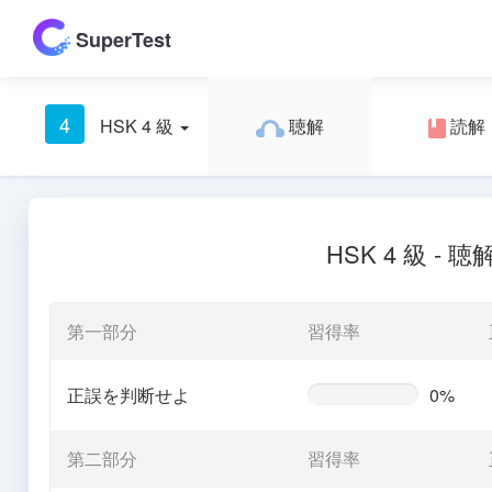
SuperTest
4
HSK 4 級
聴解
読解
HSK 4 級 - 聴
第一部分
習得率
正誤を判断せよ
0%
0%
Complete
(warning)
第二部分
習得率