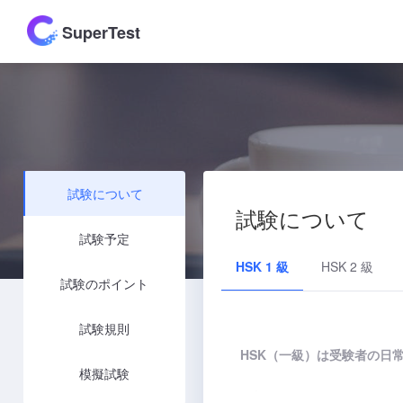
SuperTest
試験について
試験について
試験予定
HSK 1 級
HSK 2 級
試験のポイント
試験規則
HSK（一級）は受験者の日
模擬試験