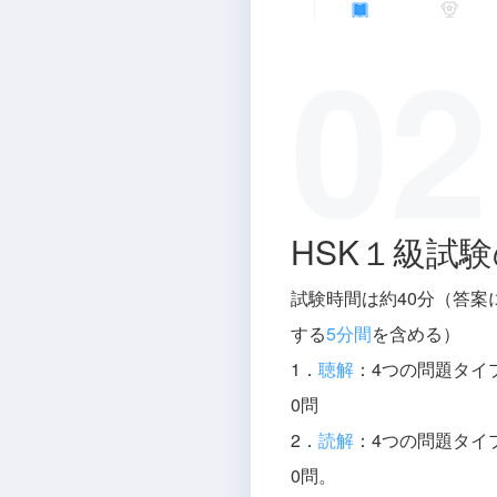
02
HSK１級試
試験時間は約40分（答案
する
5分間
を含める）
1．
聴解
：4つの問題タイ
0問
2．
読解
：4つの問題タイ
0問。