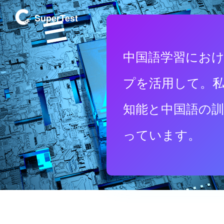
SuperTest
中国語学習にお
プを活用して。
知能と中国語の
っています。