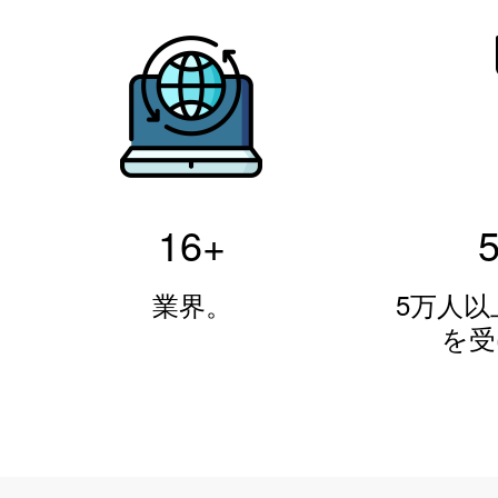
16
+
業界。
5万人
を受