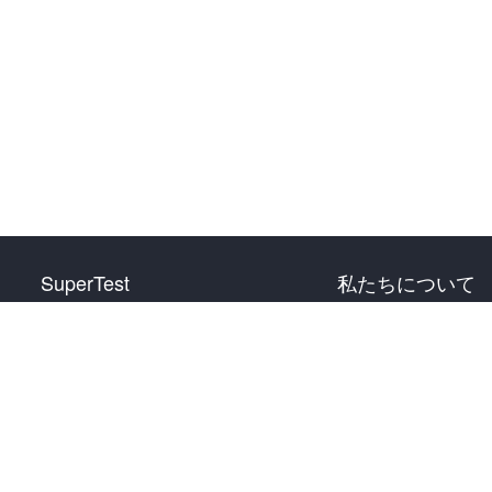
SuperTest
私たちについて
HSK 1 級
お問い合わせ
HSK 2 級
HSK 3 級
HSK 4 級
HSK 5 級