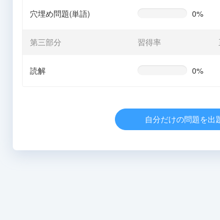
穴埋め問題(単語)
0%
0%
Complete
(warning)
第三部分
習得率
読解
0%
0%
Complete
(warning)
自分だけの問題を出