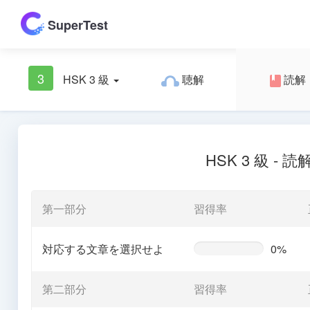
SuperTest
3
HSK 3 級
聴解
読解
HSK 3 級 - 読
第一部分
習得率
対応する文章を選択せよ
0%
0%
Complete
(warning)
第二部分
習得率