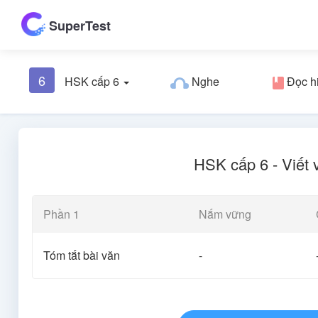
SuperTest
6
HSK cấp 6
Nghe
Đọc h
HSK cấp 6 - Viết 
Phần 1
Nắm vững
Tóm tắt bài văn
-