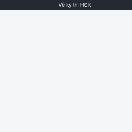
Về kỳ thi HSK
Giới thiệu về HSK
Lịch thi HSK
Thông tin địa điểm thi
Nội quy bài thi
Đề mô phỏng
Về SuperTest
Thông tin liên hệ