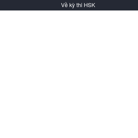
Về kỳ thi HSK
Giới thiệu về HSK
Lịch thi HSK
Thông tin địa điểm thi
Nội quy bài thi
Đề mô phỏng
Về SuperTest
Thông tin liên hệ