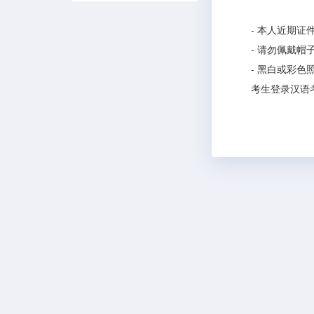
- 本人近期
- 请勿佩戴
- 黑白或彩
考生登录汉语