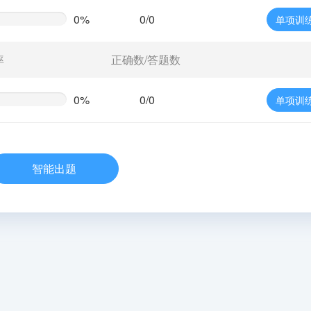
0%
0/0
单项训
te
g)
率
正确数/答题数
0%
0/0
单项训
te
g)
智能出题