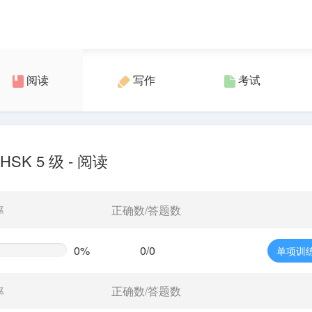
阅读
写作
考试
HSK 5 级 - 阅读
率
正确数/答题数
0%
0/0
单项训
te
g)
率
正确数/答题数