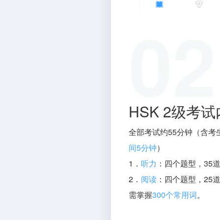
02
HSK 2级考
全部考试约55分钟（含考
间5分钟
）
1．
听力
：四个题型，35
2．
阅读
：四个题型，25
需掌握
300个常用词
。