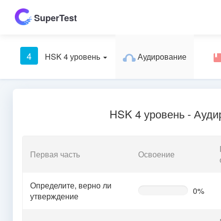
SuperTest
4
HSK 4 уровень
Аудирование
HSK 4 уровень - Ауд
Первая часть
Освоение
Определите, верно ли
0%
0%
утверждение
Complete
(warning)