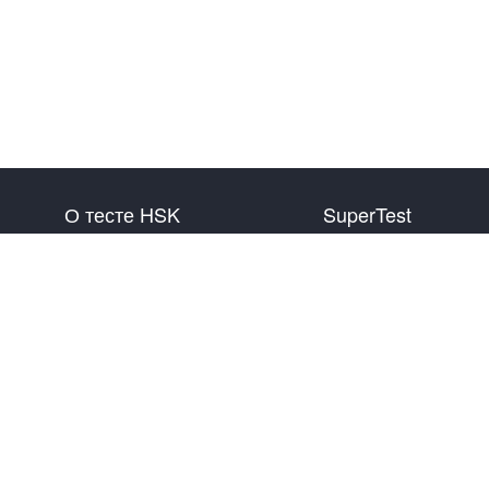
О тесте HSK
SuperTest
Ознакомление об экзамене
HSK 1 уровень
План экзамена на
HSK 2 уровень
Информация о месте
HSK 3 уровень
тестирования
HSK 4 уровень
Правила экзамена
HSK 5 уровень
Пробный экзамен
HSK 6 уровень