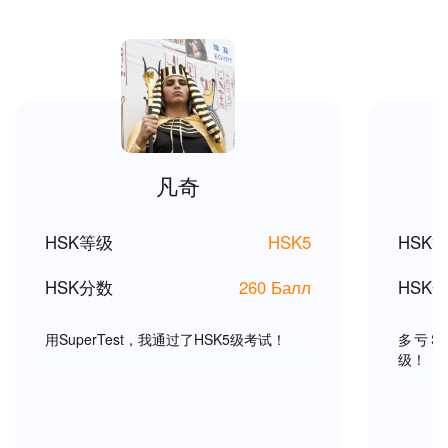
凡奇
HSK等级
HSK5
HSK
HSK分数
260 Балл
HSK
用SuperTest，我通过了HSK5级考试！
多亏Su
级！