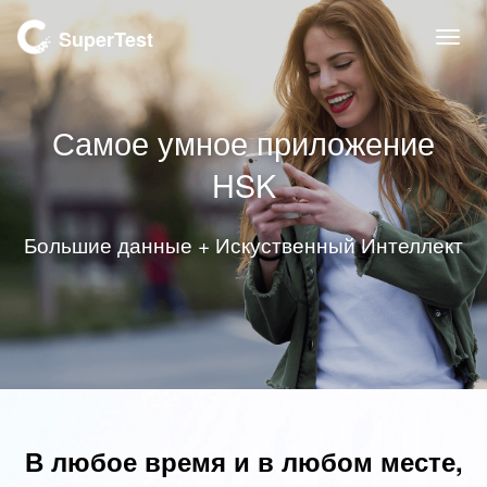
SuperTest
Togg
navi
Самое умное
приложение
HSK
Большие данные + Искуственный Интеллект
В любое время и в любом месте,