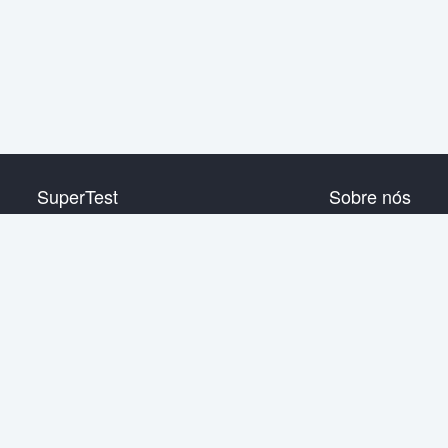
SuperTest
Sobre nós
Nível de HSK 1
Contata-nos
Nível de HSK 2
Nível de HSK 3
Nível de HSK 4
Nível de HSK 5
Nível de HSK 6