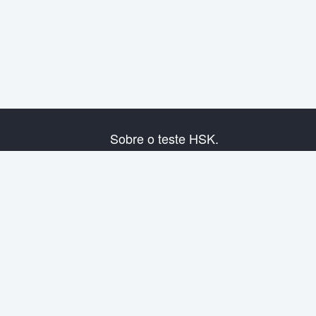
Sobre o teste HSK.
Presentação do exame
Plano de exame
Informação do Centro Examinador
Regras do exame
Exame de simulação