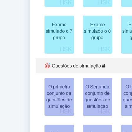
Exame
Exame
E
simulado o 7
simulado o 8
simu
grupo
grupo
Questões de simulação
O primeiro
O Segundo
O t
conjunto de
conjunto de
con
questões de
questões de
que
simulação
simulação
si