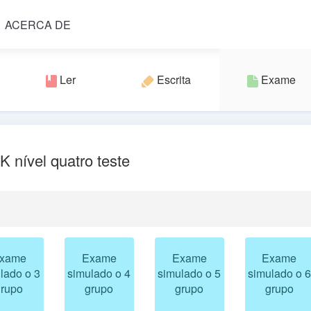
ACERCA DE
Ler
Escrita
Exame
 nível quatro teste
xame
Exame
Exame
Exame
lado o 3
simulado o 4
simulado o 5
simulado o 6
grupo
grupo
grupo
grupo