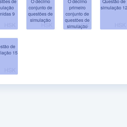
stões de
O décimo
O décimo
Questão de
mulação
conjunto de
primeiro
simulação 1
inidas 9
questões de
conjunto de
simulação
questões de
simulação
stão de
lação 15