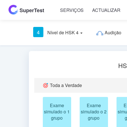
SuperTest
SERVIÇOS
ACTUALIZAR
4
Nível de HSK 4
Audição
HSK
Toda a Verdade
Exame
Exame
E
simulado o 1
simulado o 2
simu
grupo
grupo