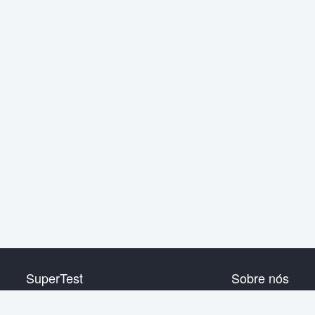
SuperTest
Sobre nós
Nível de HSK 1
Contata-nos