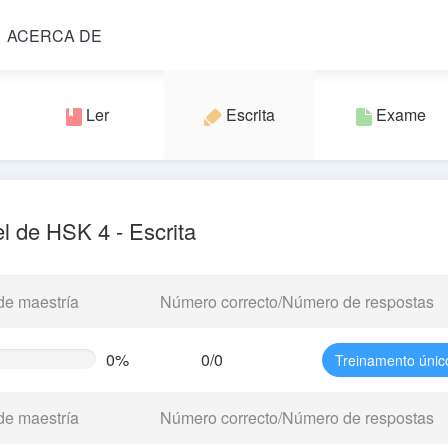
ACERCA DE
Ler
Escrita
Exame
l de HSK 4 - Escrita
de maestría
Número correcto/Número de respostas
0%
0/0
Treinamento únic
te
g)
de maestría
Número correcto/Número de respostas