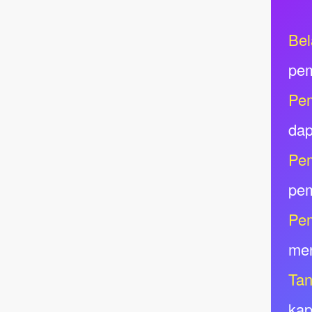
Bel
pem
Pem
dap
Pe
pem
Pe
men
Tan
kap