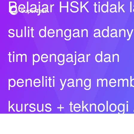
Belajar HSK tidak l
SuperTest
sulit dengan adan
tim pengajar dan
peneliti yang mem
kursus + teknologi 