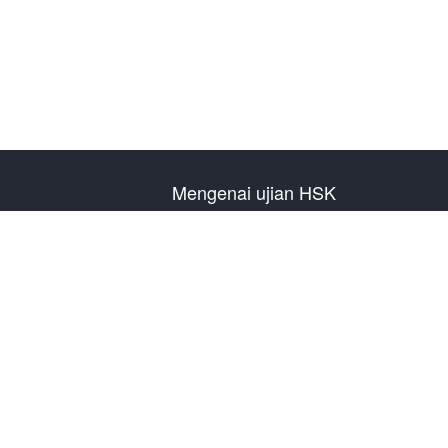
Mengenai ujian HSK
Pengenalan Ujian
Rencana Ujian Tahun
Informasi Pusat Ujian
Peraturan Ujian
Ujian Tiruan