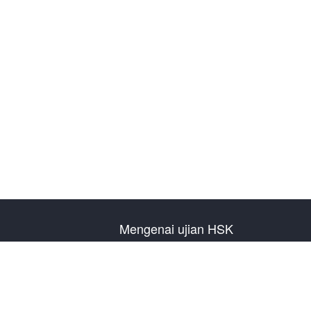
Mengenai ujian HSK
Pengenalan Ujian
Rencana Ujian Tahun
Informasi Pusat Ujian