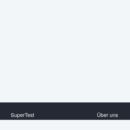
SuperTest
Über uns
HSK 1 Stufe
Kontakt