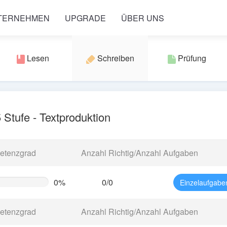
NTERNEHMEN
UPGRADE
ÜBER UNS
Lesen
Schreiben
Prüfung
Stufe - Textproduktion
etenzgrad
Anzahl Richtig/Anzahl Aufgaben
0%
0/0
Einzelaufgabe
te
g)
etenzgrad
Anzahl Richtig/Anzahl Aufgaben