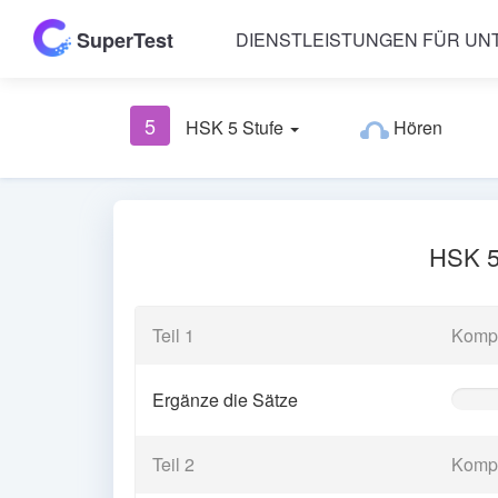
SuperTest
DIENSTLEISTUNGEN FÜR U
5
HSK 5 Stufe
Hören
HSK 5 
Teil 1
Komp
Ergänze die Sätze
0%
Comple
(warnin
Teil 2
Komp