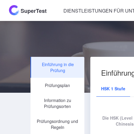
SuperTest
DIENSTLEISTUNGEN FÜR U
Einführung in die
Prüfung
Einführung
Prüfungsplan
HSK 1 Stufe
Information zu
Prüfungsorten
Die HSK (Level 
Prüfungsordnung und
Chinesi
Regeln