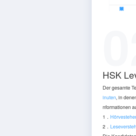
0
HSK Lev
Der gesamte Tes
inuten
, in den
nformationen a
1．
Hörvestehe
2．
Leseverste