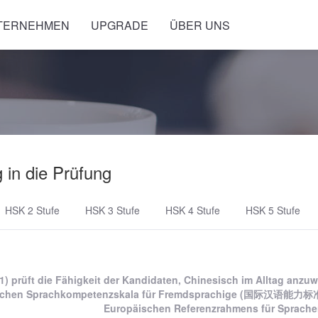
NTERNEHMEN
UPGRADE
ÜBER UNS
 in die Prüfung
HSK 2 Stufe
HSK 3 Stufe
HSK 4 Stufe
HSK 5 Stufe
1) prüft die Fähigkeit der Kandidaten, Chinesisch im Alltag anzu
schen Sprachkompetenzskala für Fremdsprachige (国际汉语能力标准)
Europäischen Referenzrahmens für Sprache