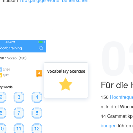
n müssen
150 gängige Wörter beherrschen.
0
Für die 
150
Hochfreque
n, in drei Woc
44 Grammatikp
bungen
führen 