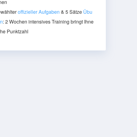
nen
ewählter
offizieller Aufgaben
& 5 Sätze
Übu
en
: 2 Wochen intensives Training bringt Ihne
ohe Punktzahl