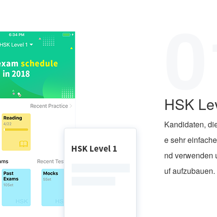
0
HSK Lev
Kandidaten, di
e sehr einfach
nd verwenden u
uf aufzubauen.