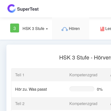
SuperTest
3
HSK 3 Stufe
Hören
Le
HSK 3 Stufe - Hörver
Teil 1
Kompetenzgrad
Hör zu. Was passt
0%
0%
Complete
(warning)
Teil 2
Kompetenzgrad