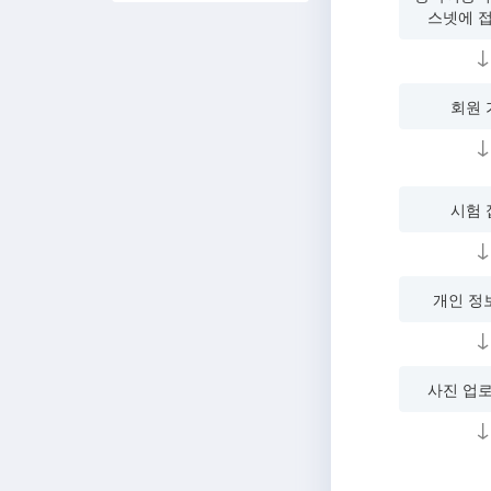
스넷에 
↓
회원 
↓
시험 
↓
개인 정
↓
사진 업
↓