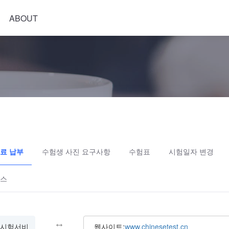
ABOUT
험료 납부
수험생 사진 요구사항
수험표
시험일자 변경
비스
↔
시험서비
웹사이트:
www.chinesetest.cn