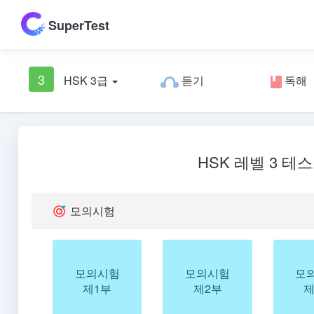
SuperTest
3
HSK 3급
듣기
독해
HSK 레벨 3 테
모의시험
모의시험
모의시험
모
제1부
제2부
제