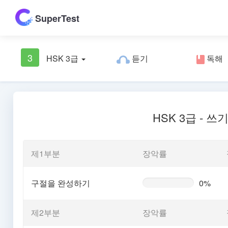
SuperTest
3
HSK 3급
듣기
독해
HSK 3급 - 쓰
제1부분
장악률
구절을 완성하기
0%
0%
Complete
(warning)
제2부분
장악률