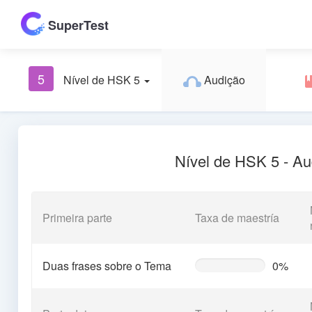
SuperTest
5
Nível de HSK 5
Audição
Nível de HSK 5 - Au
Primeira parte
Taxa de maestría
Duas frases sobre o Tema
0%
0%
Complete
(warning)