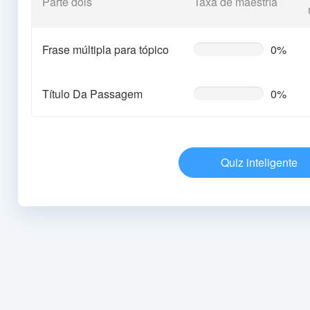
Parte dois
Taxa de maestría
Frase múltipla para tópico
0%
0%
Complete
(warning)
Título Da Passagem
0%
0%
Complete
(warning)
Quiz inteligente