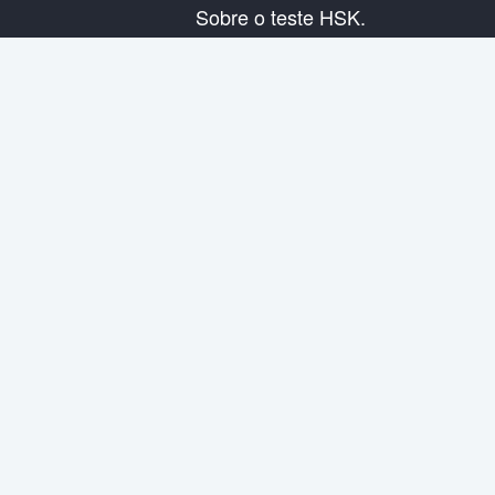
Sobre o teste HSK.
Presentação do exame
Plano de exame
Informação do Centro Examinador
Regras do exame
Exame de simulação
Sobre nós
Contata-nos