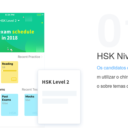
0
HSK Niv
Os candidatos 
m utilizar o ch
o sobre temas q