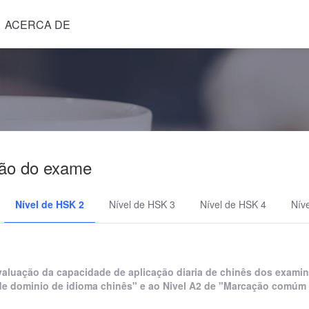
ACERCA DE
ão do exame
Nível de HSK 2
Nível de HSK 3
Nível de HSK 4
Nív
evaluação da capacidade de aplicação diaria de chinês dos exami
de dominio de idioma chinês" e ao Nivel A2 de "Marcação comúm 