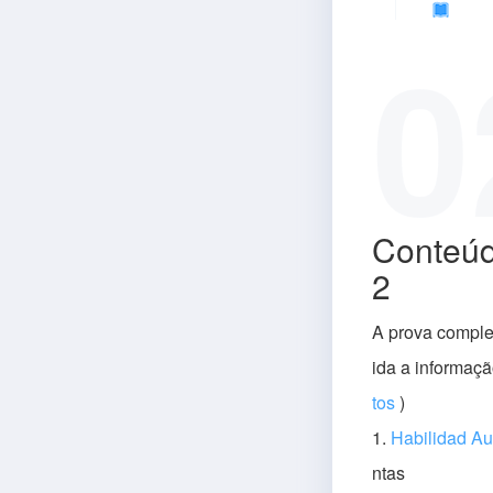
0
Conteúd
2
A prova comple
ida a informaç
tos
)
1.
Habilidad Au
ntas