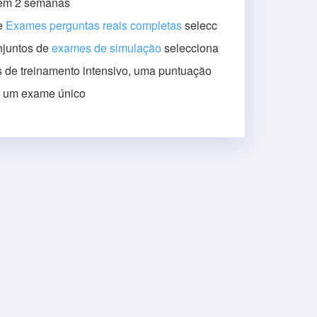
l em 2 semanas
de
Exames perguntas reais completas
selecc
njuntos de
exames de simulação
selecciona
 de treinamento intensivo, uma puntuação
s um exame único