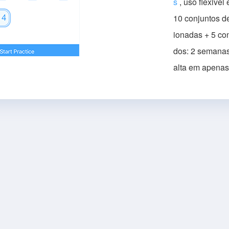
s
, uso flexive
10 conjuntos 
ionadas + 5 co
dos: 2 semanas
alta em apena