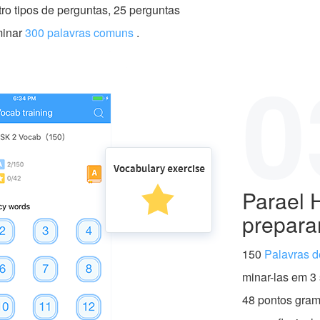
tro tipos de perguntas, 25 perguntas
minar
300 palavras comuns
.
0
Parael 
prepara
150
Palavras d
minar-las em 
48 pontos gram