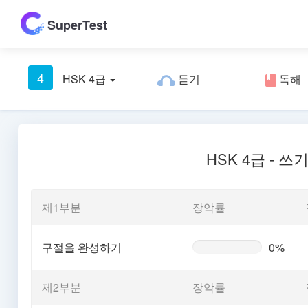
SuperTest
4
HSK 4급
듣기
독해
HSK 4급 - 쓰
제1부분
장악률
구절을 완성하기
0%
0%
Complete
(warning)
제2부분
장악률