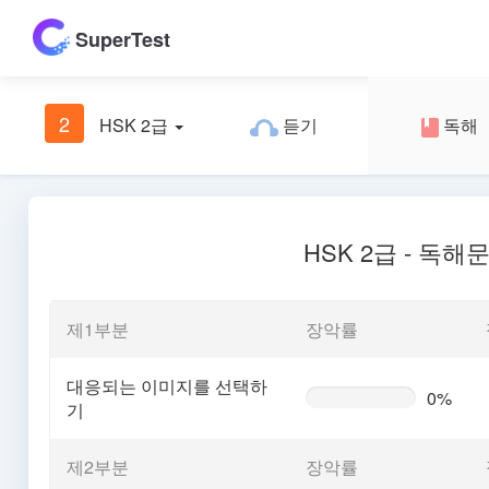
SuperTest
2
HSK 2급
듣기
독해
HSK 2급 - 독해
제1부분
장악률
대응되는 이미지를 선택하
0%
0%
기
Complete
(warning)
제2부분
장악률