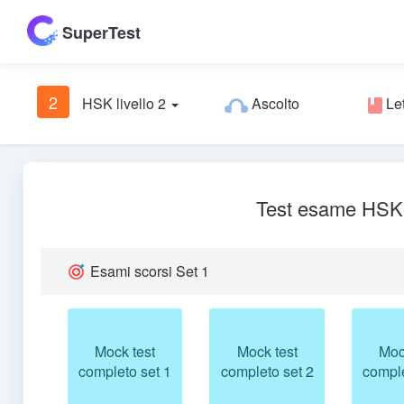
SuperTest
2
HSK livello 2
Ascolto
Let
Test esame HSK
Esami scorsi Set 1
Mock test
Mock test
Moc
completo set 1
completo set 2
comple