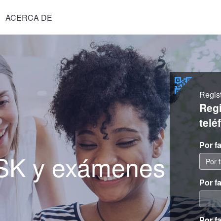
ACERCA DE
Regist
Reg
telé
Por f
HSK y exámenes
Por f
Por f