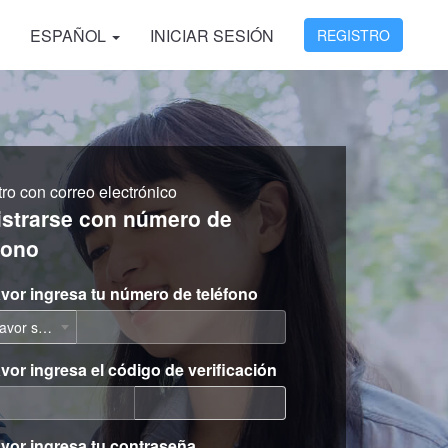
ESPAÑOL
INICIAR SESIÓN
REGISTRO
ro con correo electrónico
istrarse con número de
fono
avor ingresa tu número de teléfono
Por favor selecciona
avor ingresa el código de verificación
avor ingresa tu contraseña