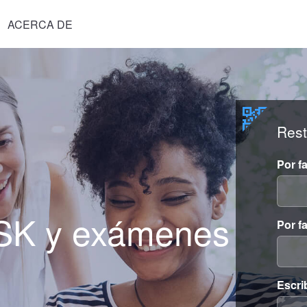
ACERCA DE
Rest
Por f
HSK y exámenes
Por f
Escri