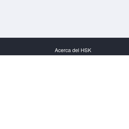
Acerca del HSK
Presentación del examen
Plan de examen
Información del Centro Examinador
Reglas del examen
Examen simulacro
Acerca de nosotros