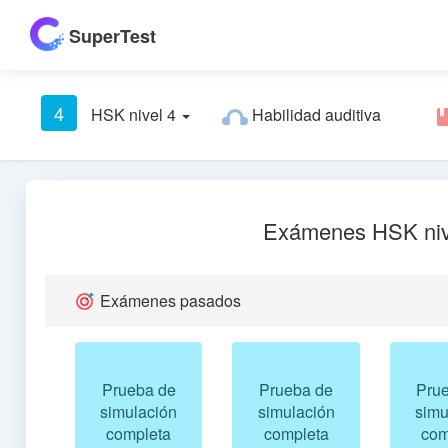
SuperTest
4
HSK nivel 4
Habilidad auditiva
Exámenes HSK niv
Exámenes pasados
Prueba de
Prueba de
Pru
simulación
simulación
simu
completa
completa
com