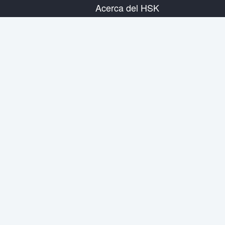
Acerca del HSK
Presentación del examen
Plan de examen
Información del Centro Examinador
Reglas del examen
Examen simulacro
Acerca de nosotros
Contáctanos