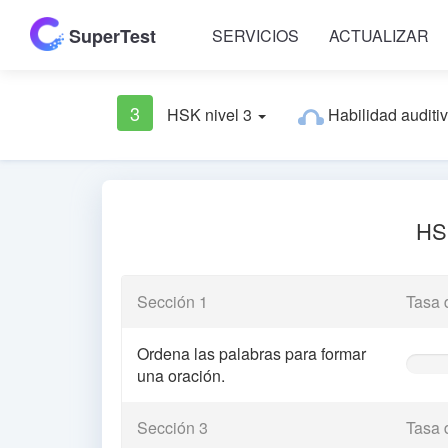
SuperTest
SERVICIOS
ACTUALIZAR
3
HSK nivel 3
Habilidad auditi
HSK
Sección 1
Tasa 
Ordena las palabras para formar
0%
una oración.
Comple
(warnin
Sección 3
Tasa 