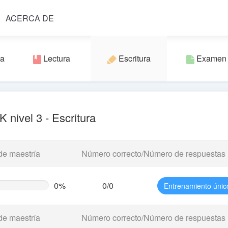
ACERCA DE
va
Lectura
Escritura
Examen
 nivel 3 - Escritura
de maestría
Número correcto/Número de respuestas
0%
0/0
Entrenamiento únic
te
g)
de maestría
Número correcto/Número de respuestas