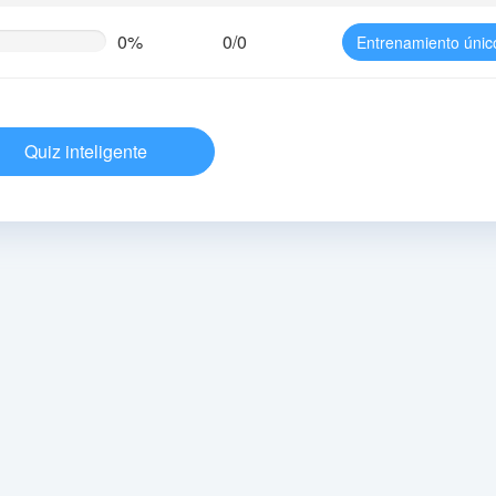
0%
0/0
Entrenamiento únic
te
g)
Quiz inteligente