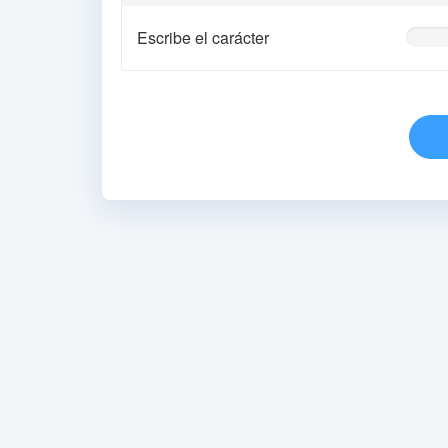
Escribe el carácter
0%
Comple
(warnin