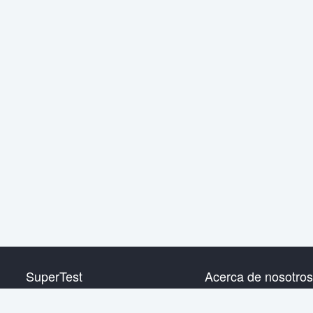
SuperTest
Acerca de nosotros
HSK nivel 1
Contáctanos