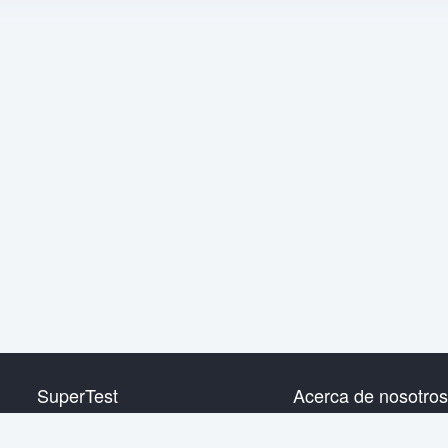
SuperTest
Acerca de nosotros
HSK nivel 1
Contáctanos