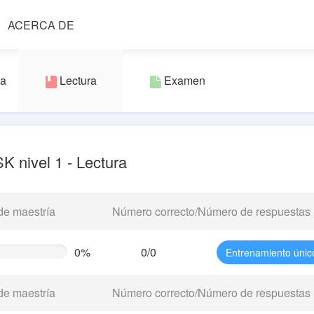
ACERCA DE
va
Lectura
Examen
K nivel 1 - Lectura
de maestría
Número correcto/Número de respuestas
0%
0/0
Entrenamiento únic
te
g)
de maestría
Número correcto/Número de respuestas