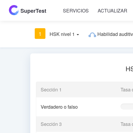
SuperTest
SERVICIOS
ACTUALIZAR
1
HSK nivel 1
Habilidad auditi
HS
Sección 1
Tasa 
Verdadero o falso
0%
Comple
(warnin
Sección 3
Tasa 