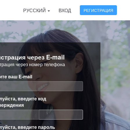
РУССКИЙ
ВХОД
РЕГИСТРАЦИЯ
истрация через E-mail
трация через номер телефона
те ваш E-mail
луйста, введите код
верждения
луйста, введите пароль