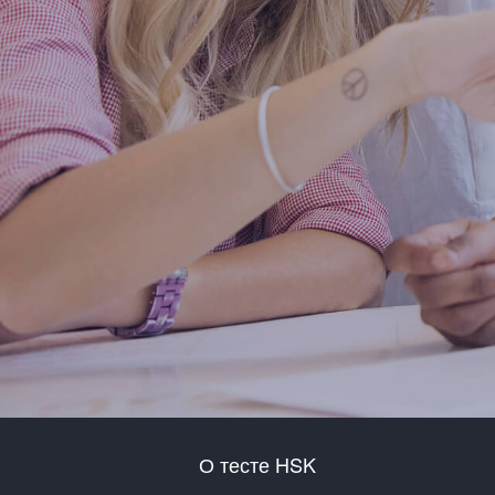
О тесте HSK