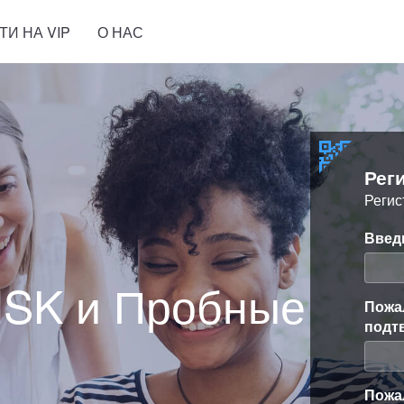
ТИ НА VIP
О НАС
Рег
Регис
Введи
HSK и Пробные
Пожа
подт
Пожа