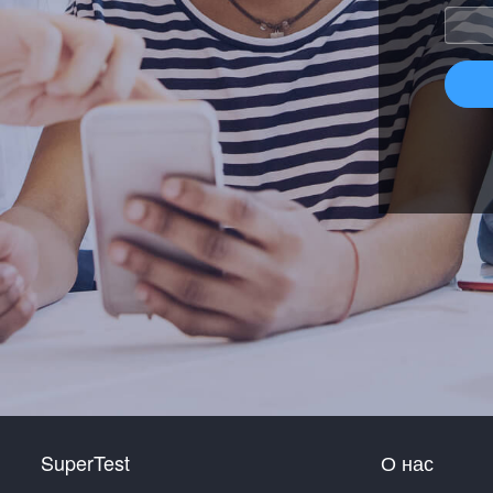
SuperTest
О нас