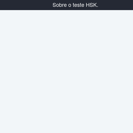
Sobre o teste HSK.
Presentação do exame
Plano de exame
Informação do Centro Examinador
Regras do exame
Exame de simulação
Sobre nós
Contata-nos