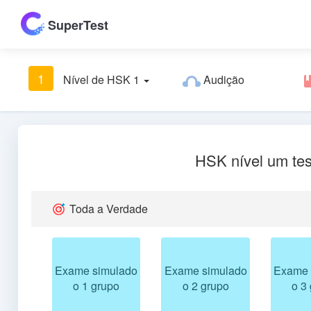
SuperTest
1
Nível de HSK 1
Audição
HSK nível um tes
Toda a Verdade
Exame simulado
Exame simulado
Exame 
o 1 grupo
o 2 grupo
o 3