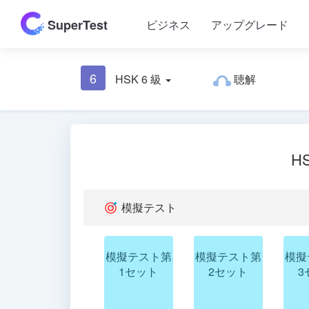
SuperTest
ビジネス
アップグレード
6
HSK 6 級
聴解
H
模擬テスト
模擬テスト第
模擬テスト第
模擬
1セット
2セット
3