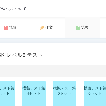
私たちについて
読解
作文
試験
SK レベル6 テスト
テスト第
模擬テスト第
模擬テスト第
模擬テスト
セット
4セット
5セット
6セット