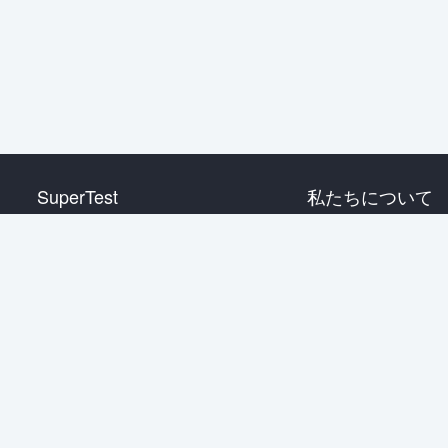
SuperTest
私たちについて
HSK 1 級
お問い合わせ
HSK 2 級
HSK 3 級
HSK 4 級
HSK 5 級
HSK 6 級