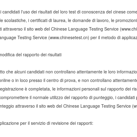
ai candidati l'uso dei risultati del loro test di conoscenza del cinese come
 scolastiche, i certificati di laurea, le domande di lavoro, le promozioni,
ltati attraverso il sito web del Chinese Language Testing Service (www.chin
anguage Testing Service (www.chinesetest.cn) per il metodo di applic
modifica del rapporto dei risultati
tto che alcuni candidati non controllano attentamente le loro informazi
online o in loco presso il centro di prova, e non controllano attentamente
egistrazione è completata, le informazioni personali sul rapporto dei ris
 compromettere il normale utilizzo del rapporto di punteggio, i candidati 
nteggio attraverso il sito web del Chinese Language Testing Service (
plicazione per il servizio di revisione dei rapporti: