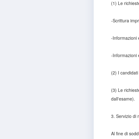
(1) Le richiest
-Scrittura imp
-Informazioni 
-Informazioni 
(2) I candidat
(3) Le richies
dall'esame).
3. Servizio di 
Al fine di sod