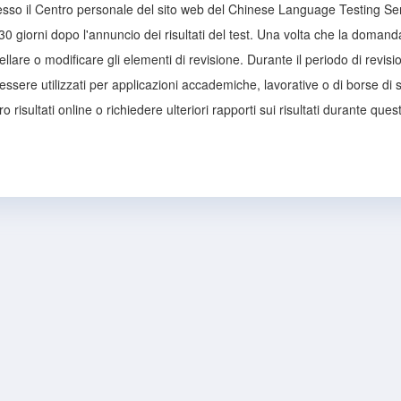
presso il Centro personale del sito web del Chinese Language Testing Servi
 30 giorni dopo l'annuncio dei risultati del test. Una volta che la doma
llare o modificare gli elementi di revisione. Durante il periodo di revisio
ssere utilizzati per applicazioni accademiche, lavorative o di borse di 
oro risultati online o richiedere ulteriori rapporti sui risultati durante que