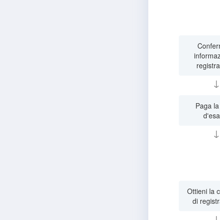
Confer
informaz
registr
↓
Paga la
d'es
↓
Ottieni la
di regist
↓