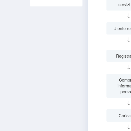
serviz
↓
Utente re
↓
Registr
↓
Compil
informa
perso
↓
Carica
↓