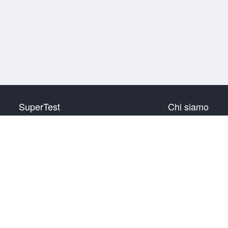
SuperTest
Chi siamo
HSK livello 1
Contattaci
HSK livello 2
HSK livello 3
HSK livello 4
HSK livello 5
HSK livello 6