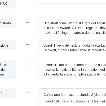
i HSK
↔
gistrato
Registrati come utente alla rete dei serviz
e la tua password. Gli utenti registrati de
nazionalità, lingua madre e data di nascit
↔
azione
Scegli il livello del test, la modalità (carta
iscriverti, è necessario capire la modalità
↔
a le
Inserisci il tuo nome (come riportato sul d
zioni
nascita, la nazionalità, le informazioni d
nali
all'autenticità e alla completezza delle inf
↔
 foto
Carica una foto tessera standard (due pol
I candidati che si registrano per il test ne