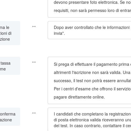
devono presentare foto elettronica. Se no
requisiti, non sarà permesso loro di entrar
↔
ma le
Dopo aver controllato che le informazioni
ioni di
invia".
azione
↔
 tassa
Si prega di effettuare il pagamento prima 
ame
altrimenti l'iscrizione non sarà valida. Un
successo, il test non potrà essere annulla
Per i centri d'esame che offrono il serviz
pagare direttamente online.
↔
 conferma
I candidati che completano la registrazio
razione
di posta elettronica valida riceveranno un
del test. In caso contrario, contattare il ce