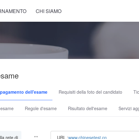
RNAMENTO
CHI SIAMO
esame
 pagamento dell'esame
Requisiti della foto del candidato
Ti
d'esame
Regole d'esame
Risultato dell'esame
Servizi ag
↔
lla rete di
URL :
www.chinesetest.cn