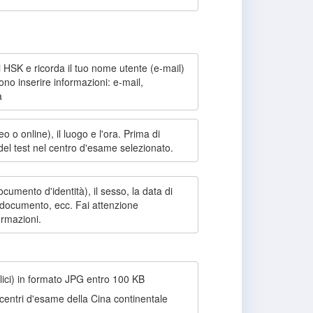
i HSK e ricorda il tuo nome utente (e-mail)
vono inserire informazioni: e-mail,
a
ceo o online), il luogo e l'ora. Prima di
 del test nel centro d'esame selezionato.
ocumento d'identità), il sesso, la data di
el documento, ecc. Fai attenzione
ormazioni.
lici) in formato JPG entro 100 KB
i centri d'esame della Cina continentale