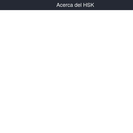
Acerca del HSK
Presentación del examen
Plan de examen
Información del Centro Examinador
Reglas del examen
Examen simulacro
Acerca de nosotros
Contáctanos