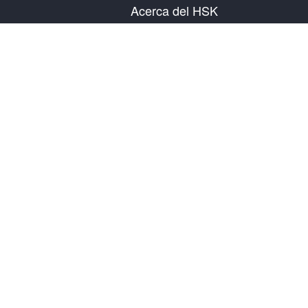
Acerca del HSK
Presentación del examen
Plan de examen
Información del Centro Examinador
Reglas del examen
Examen simulacro
Acerca de nosotros
Contáctanos